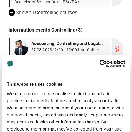
Bachelor of Science/Arts (BSc/BA)
Show all Controlling courses
Information events Controlling (3)
more
Accounting, Controlling und Legal
Risk Management
27.08.2026 12:00 - 13:00 Uhr, Online
Weiterbildungsstudiengänge
more
Accounting, Controlling und Legal
Risk Management
09.09.2026 12:00 - 13:00 Uhr, Online
Weiterbildungsstudiengänge
This website uses cookies
more
Accounting, Controlling und Legal
We use cookies to personalise content and ads, to
Risk Management
12.11.2026 12:00 - 13:00 Uhr, Online
provide social media features and to analyse our traffic.
Weiterbildungsstudiengänge
We also share information about your use of our site with
our social media, advertising and analytics partners who
Show all Controlling information events
may combine it with other information that you’ve
provided to them or that they’ve collected from your use