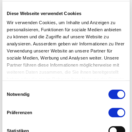
Diese Webseite verwendet Cookies
Wir verwenden Cookies, um Inhalte und Anzeigen zu
personalisieren, Funktionen für soziale Medien anbieten
Zur Merkliste hinzufügen
zu können und die Zugriffe auf unsere Website zu
analysieren. Ausserdem geben wir Informationen zu Ihrer
Themen die der Veranstaltung zugeordnet sind:
Verwendung unserer Website an unsere Partner für
soziale Medien, Werbung und Analysen weiter. Unsere
Recht
Partner führen diese Informationen möglicherweise mit
weiteren Daten zusammen, die Sie ihnen bereitgestellt
Zollrecht
haben oder die sie im Rahmen Ihrer Nutzung der Dienste
gesammelt haben.
Einwilligungsauswahl
Notwendig
Präferenzen
SIST Schweizerisches Institut für Steuerrecht
Jungholzstrasse 43
Statistiken