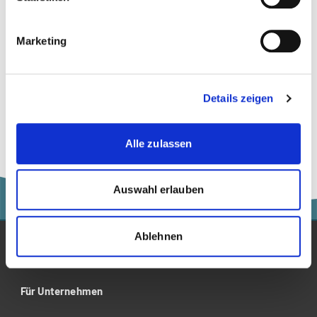
8050 Zürich
beratung@kalaidos-fh.ch
Marketing
044 200 19 19
kalaidos-fh.ch/SIST
Details zeigen
Alle zulassen
Auswahl erlauben
Ablehnen
Studium
Für Unternehmen