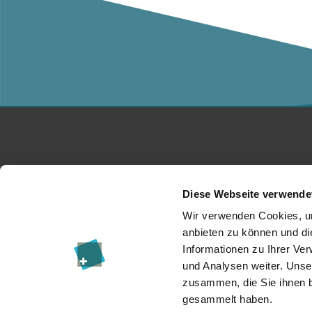
Studium
Ko
Diese Webseite verwende
Für Unternehmen
Üb
Wir verwenden Cookies, um
anbieten zu können und di
Forschung
Da
Informationen zu Ihrer Ve
und Analysen weiter. Unse
Veranstaltungen
I
zusammen, die Sie ihnen b
News & Blog
Re
gesammelt haben.