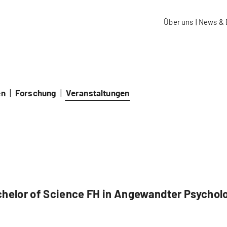
aidos Fachhochschule Schweiz
Über uns
|
News & 
en
|
Forschung
|
Veranstaltungen
helor of Science FH in Angewandter Psychol