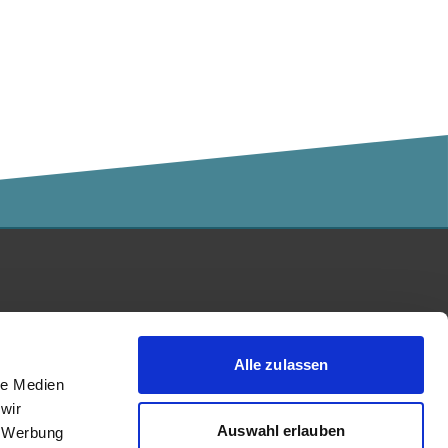
Kalaidos Fachhochschule
akkreditiert durch:
Alle zulassen
le Medien
wir
Auswahl erlauben
, Werbung