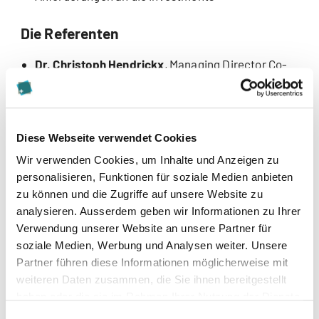
Die Referenten
Dr. Christoph Hendrickx
, Managing Director Co-
Investor AG
Dr. Magnus Sedlmayr
, Verwaltungsrat SIS Swiss
Industries Support AG
Dr. Teddy Amberg
, Partner at Spicehaus Partners
Diese Webseite verwendet Cookies
AG
Wir verwenden Cookies, um Inhalte und Anzeigen zu
Martin Winkler
, Senior Advisor Cubewise Services
personalisieren, Funktionen für soziale Medien anbieten
AG
zu können und die Zugriffe auf unsere Website zu
analysieren. Ausserdem geben wir Informationen zu Ihrer
Programm
Verwendung unserer Website an unsere Partner für
soziale Medien, Werbung und Analysen weiter. Unsere
09:00 - 09:30
B
eginn der Konferenz
Partner führen diese Informationen möglicherweise mit
Empfang mit Kaffee, Tee und Gipfeli
weiteren Daten zusammen, die Sie ihnen bereitgestellt
haben oder die sie im Rahmen Ihrer Nutzung der Dienste
09:30 - 09:40
Begrüssung und Einführung
gesammelt haben.
Einwilligungsauswahl