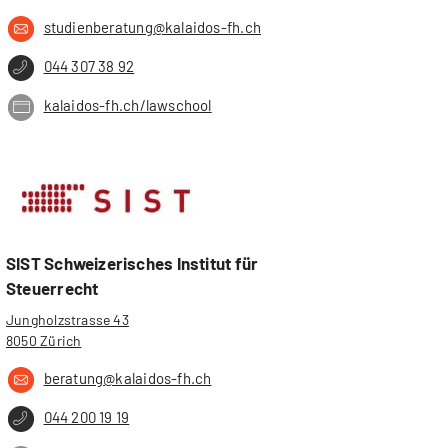
studienberatung@kalaidos-fh.ch
044 307 38 92
kalaidos-fh.ch/lawschool
SIST Schweizerisches Institut für
Steuerrecht
Jungholzstrasse 43
8050 Zürich
beratung@kalaidos-fh.ch
044 200 19 19