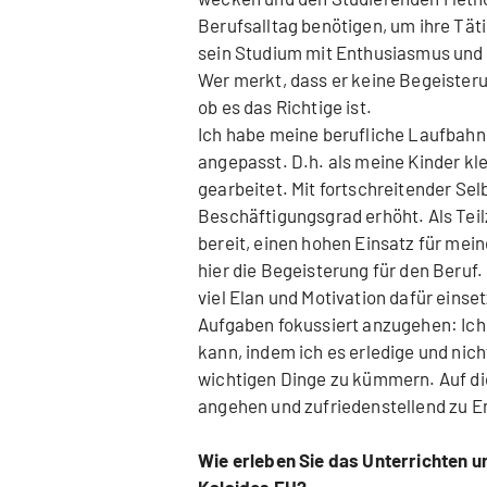
Berufsalltag benötigen, um ihre Tät
sein Studium mit Enthusiasmus und 
Wer merkt, dass er keine Begeisteru
ob es das Richtige ist.
Ich habe meine berufliche Laufbah
angepasst. D.h. als meine Kinder kl
gearbeitet. Mit fortschreitender Se
Beschäftigungsgrad erhöht. Als Teilz
bereit, einen hohen Einsatz für mein
hier die Begeisterung für den Beruf
viel Elan und Motivation dafür eins
Aufgaben fokussiert anzugehen: Ich 
kann, indem ich es erledige und nich
wichtigen Dinge zu kümmern. Auf die
angehen und zufriedenstellend zu E
Wie erleben Sie das Unterrichten 
Kalaidos FH?