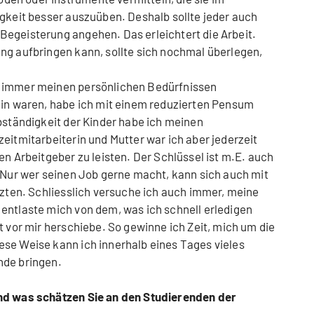
igkeit besser auszuüben. Deshalb sollte jeder auch
Begeisterung angehen. Das erleichtert die Arbeit.
ng aufbringen kann, sollte sich nochmal überlegen,
n immer meinen persönlichen Bedürfnissen
ein waren, habe ich mit einem reduzierten Pensum
lbständigkeit der Kinder habe ich meinen
eitmitarbeiterin und Mutter war ich aber jederzeit
en Arbeitgeber zu leisten. Der Schlüssel ist m.E. auch
. Nur wer seinen Job gerne macht, kann sich auch mit
etzten. Schliesslich versuche ich auch immer, meine
entlaste mich von dem, was ich schnell erledigen
t vor mir herschiebe. So gewinne ich Zeit, mich um die
se Weise kann ich innerhalb eines Tages vieles
nde bringen.
und was schätzen Sie an den Studierenden der