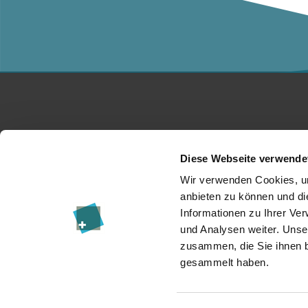
Studium
Ko
Diese Webseite verwende
Für Unternehmen
Üb
Wir verwenden Cookies, um
anbieten zu können und di
Forschung
Da
Informationen zu Ihrer Ve
und Analysen weiter. Unse
Veranstaltungen
I
zusammen, die Sie ihnen b
News & Blog
Re
gesammelt haben.