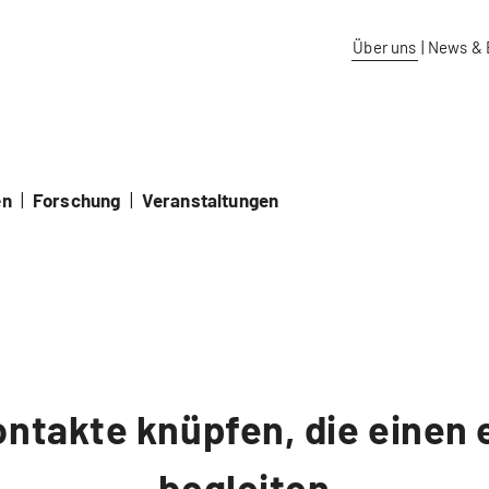
aidos Fachhochschule Schweiz
Über uns
|
News & 
en
|
Forschung
|
Veranstaltungen
ntakte knüpfen, die einen 
begleiten