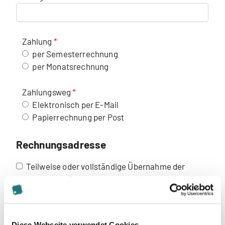
Zahlung
per Semesterrechnung
per Monatsrechnung
Zahlungsweg
Elektronisch per E-Mail
Papierrechnung per Post
Rechnungsadresse
Teilweise oder vollständige Übernahme der
Studiengebühren durch Dritte (z. B.
Arbeitgeber:in). Das Merkblatt steht Ihnen oben
auf dieser Seite zum Download zur Verfügung.
Diese Webseite verwendet Cookies