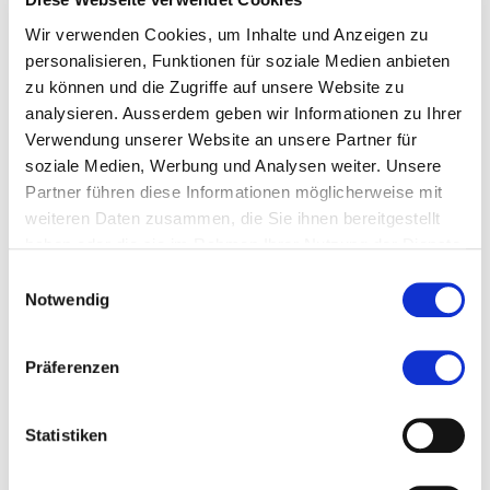
Empfohlen von
Wir verwenden Cookies, um Inhalte und Anzeigen zu
personalisieren, Funktionen für soziale Medien anbieten
Bemerkung
zu können und die Zugriffe auf unsere Website zu
analysieren. Ausserdem geben wir Informationen zu Ihrer
Verwendung unserer Website an unsere Partner für
soziale Medien, Werbung und Analysen weiter. Unsere
Beilagen für Zulassung
Partner führen diese Informationen möglicherweise mit
weiteren Daten zusammen, die Sie ihnen bereitgestellt
Passfoto
haben oder die sie im Rahmen Ihrer Nutzung der Dienste
gesammelt haben.
Einwilligungsauswahl
(max. 15MB - .jpg,.pdf)
Notwendig
Kurzlebenslauf
Präferenzen
(max. 15MB - .pdf)
Relevante Abschlüsse und Zeugnisse
Statistiken
(max. 15MB - .pdf,.jpg)