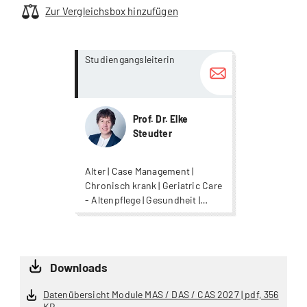
Zur Vergleichsbox hinzufügen
more...
more...
Studiengangsleiterin
Prof. Dr. Elke
Steudter
Alter | Case Management |
Chronisch krank | Geriatric Care
- Altenpflege | Gesundheit |
Neuro / Stroke - Schlaganfall |
Neurologie | Nursing |
Oncological Care | Palliative
Care | Palliative Care
Downloads
Datenübersicht Module MAS / DAS / CAS 2027 | pdf, 356
KB