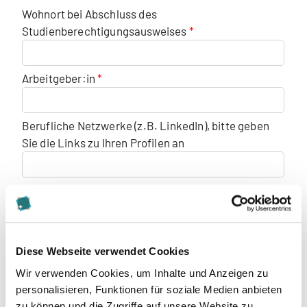
Wohnort bei Abschluss des
Studienberechtigungsausweises
Arbeitgeber:in
Berufliche Netzwerke (z.B. LinkedIn), bitte geben
Sie die Links zu Ihren Profilen an
Zahlung
per Semesterrechnung
per Monatsrechnung (Bei Monatsrechnung
Diese Webseite verwendet Cookies
fallen zusätzliche Gebühren an)
Wir verwenden Cookies, um Inhalte und Anzeigen zu
personalisieren, Funktionen für soziale Medien anbieten
Rechnungsadresse
zu können und die Zugriffe auf unsere Website zu