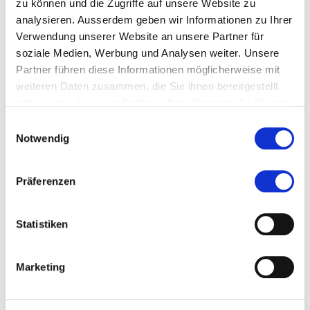
zu können und die Zugriffe auf unsere Website zu
analysieren. Ausserdem geben wir Informationen zu Ihrer
Themen, die dem Studiengang zugeordnet sind:
Verwendung unserer Website an unsere Partner für
soziale Medien, Werbung und Analysen weiter. Unsere
Mehrwertsteuer (MWST)
Partner führen diese Informationen möglicherweise mit
Recht
weiteren Daten zusammen, die Sie ihnen bereitgestellt
haben oder die sie im Rahmen Ihrer Nutzung der Dienste
Steuerrecht
gesammelt haben.
Einwilligungsauswahl
Notwendig
Downloads
Präferenzen
Factsheet DAS FH Swiss VAT/MWST | pdf, 216 KB
Factsheet CAS FH Swiss VAT/MWST | pdf, 181 KB
Factsheet CAS FH Sector-specific Swiss VAT/MWST |
Statistiken
pdf, 241 KB
Dateien herunterladen
Marketing