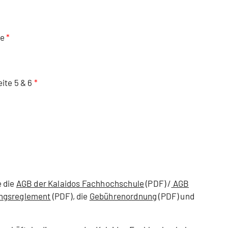
se
ite 5 & 6
e die
AGB der Kalaidos Fachhochschule
(PDF) /
AGB
ngsreglement
(PDF), die
Gebührenordnung
(PDF) und