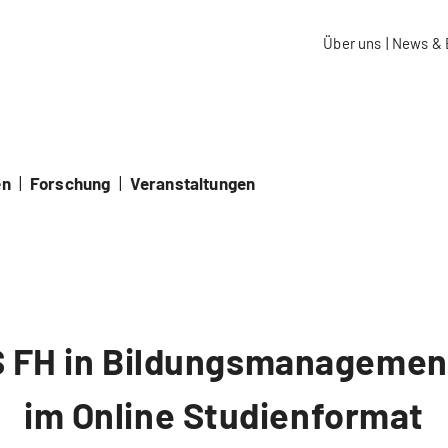
aidos Fachhochschule Schweiz
Über uns
|
News & 
en
|
Forschung
|
Veranstaltungen
 FH in Bildungsmanagement
im Online Studienformat