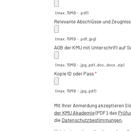
(max. 15MB - .pdf)
Relevante Abschlüsse und Zeugnis
(max. 15MB - .pdf,.jpg)
AGB der KMU mit Unterschrift auf Se
(max. 15MB - .jpg,.pdf,.doc,.docx,.zip)
Kopie ID oder Pass
(max. 15MB - .jpg,.pdf)
Mit Ihrer Anmeldung akzeptieren Si
der KMU Akademie
(PDF), das
Prüfu
die
Datenschutzbestimmungen
.