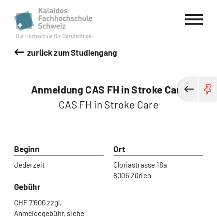
Kalaidos Fachhochschule Schweiz
zurück zum Studiengang
Anmeldung CAS FH in Stroke Care
CAS FH in Stroke Care
Beginn
Ort
Jederzeit
Gloriastrasse 18a
8006 Zürich
Gebühr
CHF 7'600 zzgl.
Anmeldegebühr, siehe