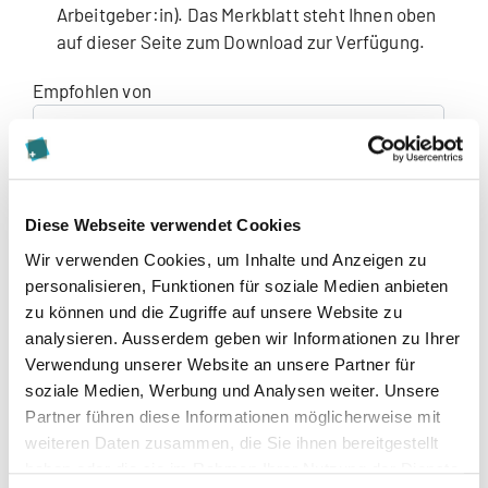
Arbeitgeber:in). Das Merkblatt steht Ihnen oben
auf dieser Seite zum Download zur Verfügung.
Empfohlen von
Bemerkung
Diese Webseite verwendet Cookies
Wir verwenden Cookies, um Inhalte und Anzeigen zu
Beilagen für Zulassung
personalisieren, Funktionen für soziale Medien anbieten
zu können und die Zugriffe auf unsere Website zu
Die Anmeldung ist elektronisch oder per Post
analysieren. Ausserdem geben wir Informationen zu Ihrer
möglich.
Verwendung unserer Website an unsere Partner für
Elektronisch: Bitte füllen Sie alle Formularfelder aus
soziale Medien, Werbung und Analysen weiter. Unsere
und laden Sie das Datenblatt (bei MAS, DAS und CAS
Partner führen diese Informationen möglicherweise mit
Anmeldungen) und die benötigten Beilagen hoch.
weiteren Daten zusammen, die Sie ihnen bereitgestellt
Nach der elektronischen Anmeldung erhalten Sie
haben oder die sie im Rahmen Ihrer Nutzung der Dienste
eine Bestätigungs-Mail.