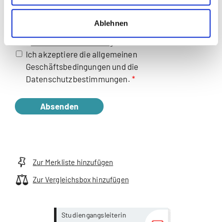
(max. 15MB - .pdf,.jpg)
Ablehnen
Mit Ihrer Anmeldung akzeptieren Sie die
AGB
(PDF)
und
Datenschutzerklärung
.
Ich akzeptiere die allgemeinen
Geschäftsbedingungen und die
Datenschutzbestimmungen.
Absenden
Zur Merkliste hinzufügen
Zur Vergleichsbox hinzufügen
more...
more...
Studiengangsleiterin