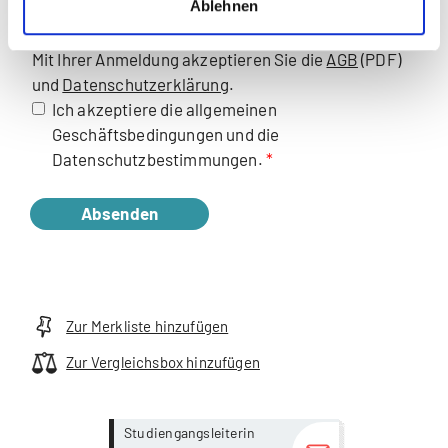
Ablehnen
(max. 15MB - .pdf,.jpg)
Mit Ihrer Anmeldung akzeptieren Sie die
AGB
(PDF)
und
Datenschutzerklärung
.
Ich akzeptiere die allgemeinen
Geschäftsbedingungen und die
Datenschutzbestimmungen.
Absenden
Zur Merkliste hinzufügen
Zur Vergleichsbox hinzufügen
more...
more...
Studiengangsleiterin