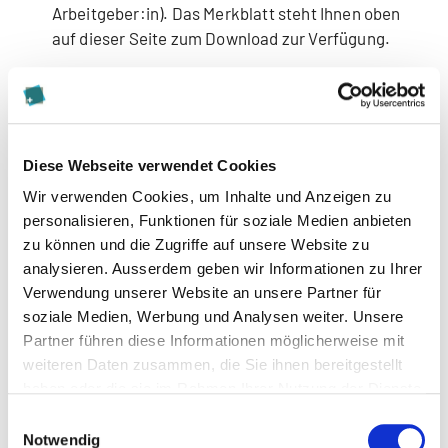
Arbeitgeber:in). Das Merkblatt steht Ihnen oben
auf dieser Seite zum Download zur Verfügung.
Empfohlen von
Bemerkung
Diese Webseite verwendet Cookies
Wir verwenden Cookies, um Inhalte und Anzeigen zu
personalisieren, Funktionen für soziale Medien anbieten
Beilagen für Zulassung
zu können und die Zugriffe auf unsere Website zu
analysieren. Ausserdem geben wir Informationen zu Ihrer
Die Anmeldung ist elektronisch oder per Post
Verwendung unserer Website an unsere Partner für
möglich.
soziale Medien, Werbung und Analysen weiter. Unsere
Elektronisch: Bitte füllen Sie alle Formularfelder aus
Partner führen diese Informationen möglicherweise mit
und laden Sie das Datenblatt (bei MAS, DAS und CAS
weiteren Daten zusammen, die Sie ihnen bereitgestellt
Anmeldungen) und die benötigten Beilagen hoch.
haben oder die sie im Rahmen Ihrer Nutzung der Dienste
Nach der elektronischen Anmeldung erhalten Sie
gesammelt haben.
Einwilligungsauswahl
eine Bestätigungs-Mail.
Notwendig