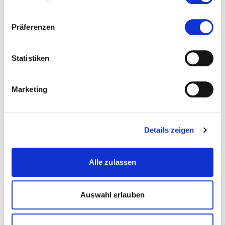
Beilagen für die Zulassung / Aufnahme sämtliche
Präferenzen
Dokumente, welche als Basis für die Zulassung
gelten, insbesondere:
Statistiken
Passfoto
Marketing
(max. 15MB - .jpg,.pdf)
Kurzlebenslauf
Details zeigen
(max. 15MB - .pdf)
Relevante Abschlüsse und Zeugnisse
Alle zulassen
(max. 15MB - .pdf,.jpg)
Auswahl erlauben
Datenblatt (MAS, DAS und CAS Anmeldungen)