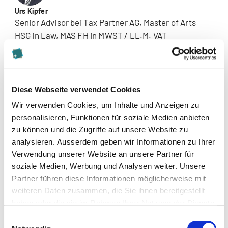
Urs Kipfer
Senior Advisor bei Tax Partner AG, Master of Arts
HSG in Law, MAS FH in MWST / LL.M. VAT
Die Handhabung der Mehrwertsteuer wird
für Unternehmen zunehmend anspruchsvoller.
Der Lehrgang Corporate Taxation wird diesem
Diese Webseite verwendet Cookies
Umstand gerecht und ermöglicht den
Wir verwenden Cookies, um Inhalte und Anzeigen zu
Teilnehmenden eine zielgerichtete und
personalisieren, Funktionen für soziale Medien anbieten
praxisnahe Einführung in das
Weiterlesen
zu können und die Zugriffe auf unsere Website zu
Mehrwertsteuerrecht.
analysieren. Ausserdem geben wir Informationen zu Ihrer
Verwendung unserer Website an unsere Partner für
Diese Seite teilen
soziale Medien, Werbung und Analysen weiter. Unsere
Partner führen diese Informationen möglicherweise mit
weiteren Daten zusammen, die Sie ihnen bereitgestellt
haben oder die sie im Rahmen Ihrer Nutzung der Dienste
gesammelt haben.
Einwilligungsauswahl
more...
more...
Bildungsberater