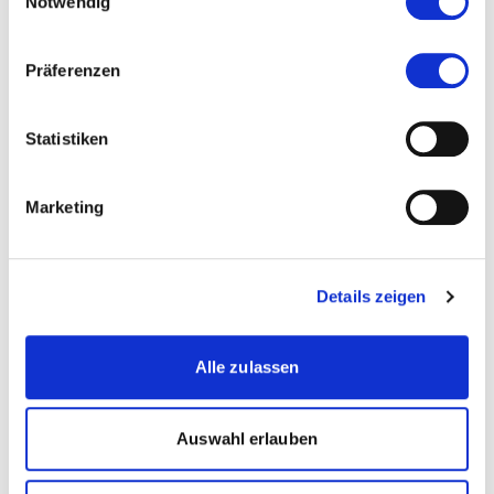
Notwendig
Präferenzen
Ekkehard Biller
Statistiken
Business Administration |
Wirtschaft
Marketing
more...
more...
Details zeigen
Studiengangsleiter
Alle zulassen
Philipp Müller
Auswahl erlauben
Recht | Steuerrecht