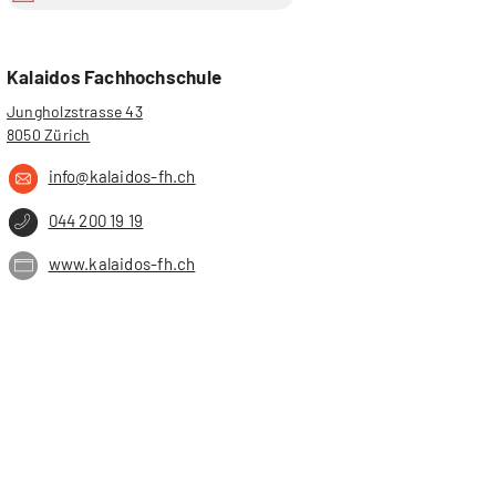
Kalaidos Fachhochschule
Jungholzstrasse 43
8050 Zürich
info@kalaidos-fh.ch
044 200 19 19
www.kalaidos-fh.ch