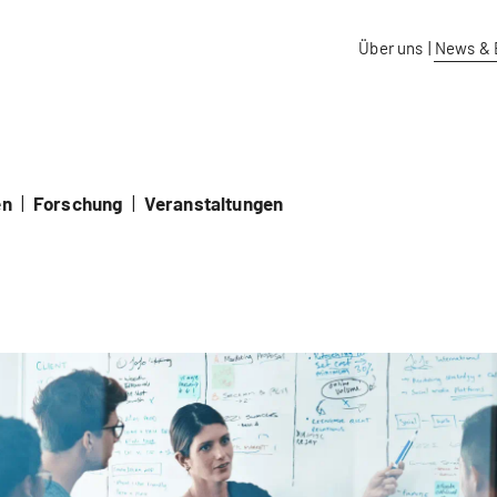
aidos Fachhochschule Schweiz
Über uns
|
News & 
en
|
Forschung
|
Veranstaltungen