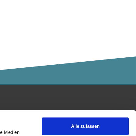
Kalaidos Fachhochschule
akkreditiert durch:
Alle zulassen
le Medien