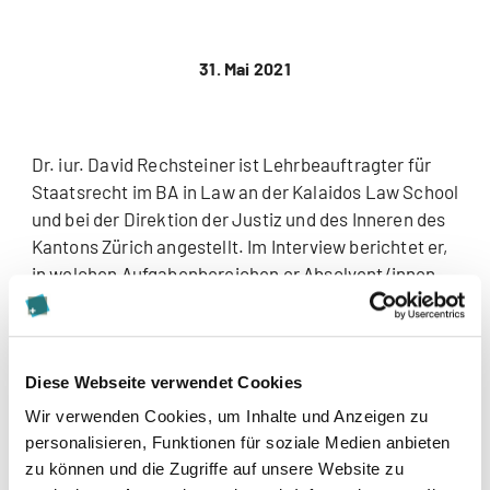
31. Mai 2021
Dr. iur. David Rechsteiner ist Lehrbeauftragter für
Staatsrecht im BA in Law an der Kalaidos Law School
und bei der Direktion der Justiz und des Inneren des
Kantons Zürich angestellt.
Im Interview berichtet er,
in welchen Aufgabenbereichen er Absolvent/innen
der Kalaidos Law School einsetzen würde und von
seiner Forschungstätigkeit an der Universität
St.Gallen.
Diese Webseite verwendet Cookies
> Zum Interview mit Dr. iur. David Rechsteiner
Wir verwenden Cookies, um Inhalte und Anzeigen zu
personalisieren, Funktionen für soziale Medien anbieten
zu können und die Zugriffe auf unsere Website zu