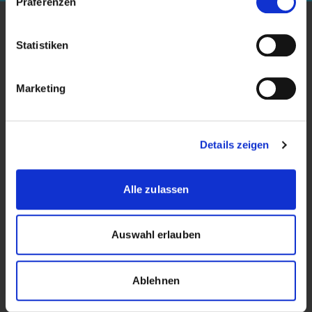
Präferenzen
Studium
Statistiken
Für Unternehmen
Marketing
Forschung
Veranstaltungen
Details zeigen
News & Blog
Kontakt
Alle zulassen
Über die Kalaidos FH
Auswahl erlauben
Datenschutzerklärung
Impressum
Ablehnen
Rechtliches