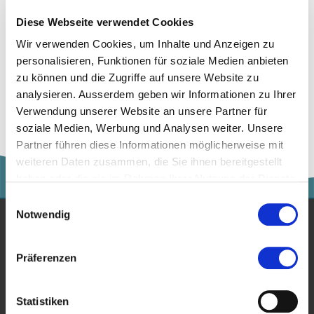
Diese Webseite verwendet Cookies
Wir verwenden Cookies, um Inhalte und Anzeigen zu
personalisieren, Funktionen für soziale Medien anbieten
zu können und die Zugriffe auf unsere Website zu
Zur Merkliste hinzufügen
analysieren. Ausserdem geben wir Informationen zu Ihrer
Verwendung unserer Website an unsere Partner für
soziale Medien, Werbung und Analysen weiter. Unsere
Partner führen diese Informationen möglicherweise mit
weiteren Daten zusammen, die Sie ihnen bereitgestellt
haben oder die sie im Rahmen Ihrer Nutzung der Dienste
gesammelt haben.
Einwilligungsauswahl
Notwendig
Studium
Präferenzen
Für Unternehmen
Forschung
Statistiken