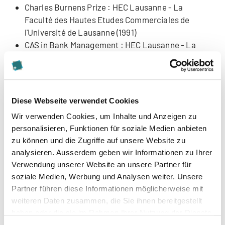
Charles Burnens Prize : HEC Lausanne - La
Faculté des Hautes Etudes Commerciales de
l'Université de Lausanne (1991)
CAS in Bank Management : HEC Lausanne - La
Faculté des Hautes Etudes Commerciales de
l'Université de Lausanne (1993)
Studiengangsleiter für
Diese Webseite verwendet Cookies
Wir verwenden Cookies, um Inhalte und Anzeigen zu
DAS & MAS : Banking & Finance
personalisieren, Funktionen für soziale Medien anbieten
CAS : Digital banking
zu können und die Zugriffe auf unsere Website zu
CAS : Leadership & management bancaire
analysieren. Ausserdem geben wir Informationen zu Ihrer
CAS : Marketing & distribution bancaires
Verwendung unserer Website an unsere Partner für
CAS : Pilotage des opérations bancaires
soziale Medien, Werbung und Analysen weiter. Unsere
CAS : Solutions d’investissement & de
Partner führen diese Informationen möglicherweise mit
financement
weiteren Daten zusammen, die Sie ihnen bereitgestellt
CFA ESG : Cours préparatoires
haben oder die sie im Rahmen Ihrer Nutzung der Dienste
CFA - level I : Cours préparatoires
gesammelt haben.