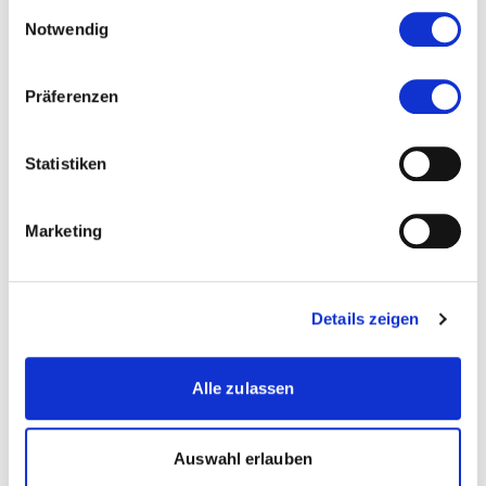
Einwilligungsauswahl
CFA - level II : Cours préparatoires
Notwendig
CFA - level III : Cours préparatoires
CAIA - level I : Cours préparatoires
CAIA - level II : Cours préparatoires
Präferenzen
ISFB : Compliance Officer
ISFB : Risk, legal & compliance
Statistiken
ISFB : Investment advisor
ISFB : Private banking
ISFB : Spécialiste Crédits
Marketing
ISFB : Spécialiste en finance digitale
ISFB : Spécialiste en finance durable
Details zeigen
Alle zulassen
Auswahl erlauben