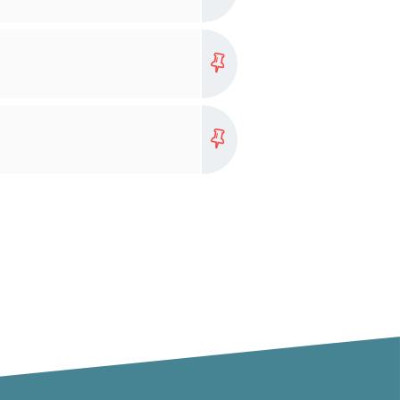
more...
more...