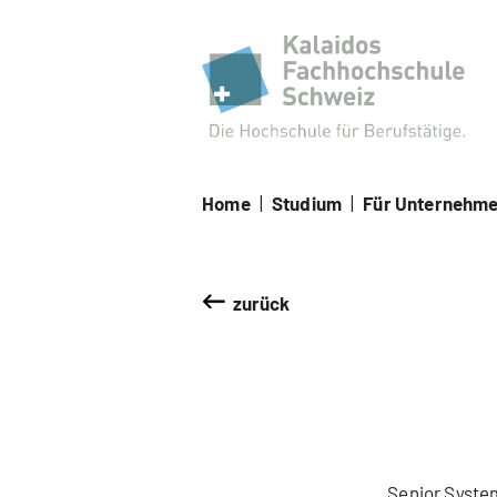
Kal
Home
|
Studium
|
Für Unternehm
zurück
Senior System