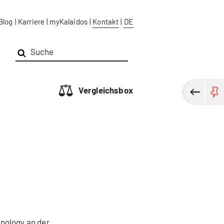
Blog
|
Karriere
|
myKalaidos
|
Kontakt
|
DE
Vergleichsbox
hnology an der