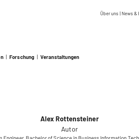
aidos Fachhochschule Schweiz
Über uns
|
News & 
en
|
Forschung
|
Veranstaltungen
Alex Rottensteiner
Autor
 Engineer, Bachelor of Science in Business Information Tec