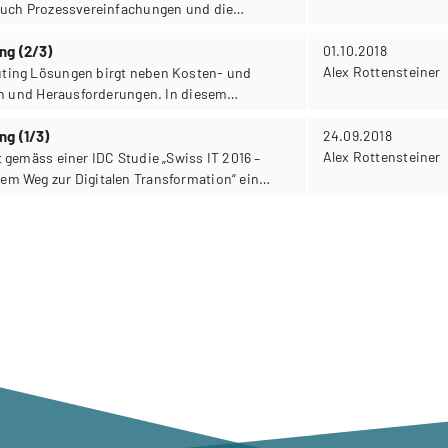
auch Prozessvereinfachungen und die
möglichkeiten.
ng (2/3)
01.10.2018
Alex Rottensteiner
ting Lösungen birgt neben Kosten- und
en und Herausforderungen. In diesem
-Security Herausforderungen beim Cloud
ing auf.
g (1/3)
24.09.2018
Alex Rottensteiner
 gemäss einer IDC Studie „Swiss IT 2016 –
m Weg zur Digitalen Transformation“ ein