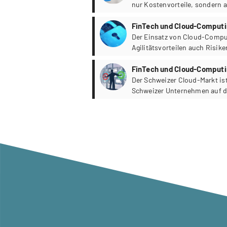
nur Kostenvorteile, sondern 
Generierung neuer Geschäfts
FinTech und Cloud-Computi
Der Einsatz von Cloud-Compu
Agilitätsvorteilen auch Risik
Blogbeitrag zeigen wir die IT
Computing im Schweizer Bank
FinTech und Cloud-Computin
Der Schweizer Cloud-Markt ist
Schweizer Unternehmen auf de
stark wachsender Markt.