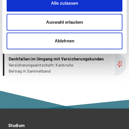
Alle zulassen
m
Kundenzentrierte Vertriebsarchitektur
Frankfurt am Main: Frankfurt School
Auswahl erlauben
Beitrag in Sammelband
m
Herausforderung 2013: Momente der Wahrheit
Versicherungswirtschaft: Karlsruhe
Ablehnen
Beitrag in Sammelband
m
Denkfallen im Umgang mit Versicherungskunden
Versicherungswirtschaft: Karlsruhe
Beitrag in Sammelband
Studium