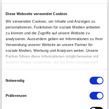
joerg.haslbeck@careum-hochschule.ch
Diese Webseite verwendet Cookies
043 222 63 04
Wir verwenden Cookies, um Inhalte und Anzeigen zu
personalisieren, Funktionen für soziale Medien anbieten
Zur Merkliste hinzufügen
zu können und die Zugriffe auf unsere Website zu
analysieren. Ausserdem geben wir Informationen zu Ihrer
Verwendung unserer Website an unsere Partner für
Themen, die der Person zugeordnet sind:
soziale Medien, Werbung und Analysen weiter. Unsere
Partner führen diese Informationen möglicherweise mit
Alter
weiteren Daten zusammen, die Sie ihnen bereitgestellt
haben oder die sie im Rahmen Ihrer Nutzung der Dienste
Case Management
gesammelt haben.
Einwilligungsauswahl
Chronisch krank
Notwendig
Gesundheit
Präferenzen
Home Care - Häusliche Pflege