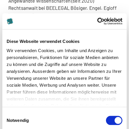
Angewandte Wissenschaften (seit 2020)
Rechtsanwalt bei BEELEGAL Bösiger. Engel. Egloff
(2019-2020)
Rechtsanwalt bei Wenger Plattner Rechtsanwälte
(2010-2018)
Auditor & juristischer Sekretär am Bezirksgericht
Diese Webseite verwendet Cookies
Bülach (2007-2008)
Wir verwenden Cookies, um Inhalte und Anzeigen zu
Wissenschaftlicher Mitarbeiter am Lehrstuhl für
personalisieren, Funktionen für soziale Medien anbieten
Privatrecht am Rechtswissenschaftlichen Institut
zu können und die Zugriffe auf unsere Website zu
der Universität Zürich bei Frau Prof. Dr. A. Büchler
analysieren. Ausserdem geben wir Informationen zu Ihrer
(2005-2007)
Verwendung unserer Website an unsere Partner für
Sachbearbeiter bei Ernst & Young AG (2002)
soziale Medien, Werbung und Analysen weiter. Unsere
Partner führen diese Informationen möglicherweise mit
weiteren Daten zusammen, die Sie ihnen bereitgestellt
haben oder die sie im Rahmen Ihrer Nutzung der Dienste
gesammelt haben.
Einwilligungsauswahl
Notwendig