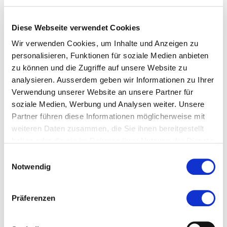
--> CV auf Elsevier Pure
Diese Webseite verwendet Cookies
--> CV auf ORCID
Wir verwenden Cookies, um Inhalte und Anzeigen zu
personalisieren, Funktionen für soziale Medien anbieten
zu können und die Zugriffe auf unsere Website zu
analysieren. Ausserdem geben wir Informationen zu Ihrer
Verwendung unserer Website an unsere Partner für
soziale Medien, Werbung und Analysen weiter. Unsere
Partner führen diese Informationen möglicherweise mit
weiteren Daten zusammen, die Sie ihnen bereitgestellt
haben oder die sie im Rahmen Ihrer Nutzung der Dienste
gesammelt haben.
Einwilligungsauswahl
Notwendig
Kontakt
saskia.degani@careum-hochschule.ch
Präferenzen
Zur Merkliste hinzufügen