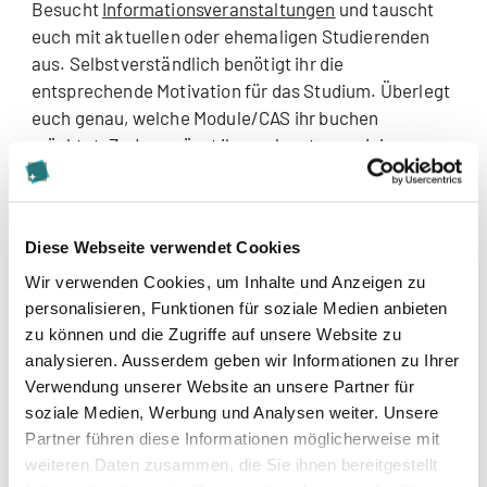
Besucht
Informationsveranstaltungen
und tauscht
euch mit aktuellen oder ehemaligen Studierenden
aus. Selbstverständlich benötigt ihr die
entsprechende Motivation für das Studium. Überlegt
euch genau, welche Module/CAS ihr buchen
möchtet. Zudem müsst ihr euch gut organisieren
können. Selbstdisziplin ist gefragt. Plant das
Semester voraus. Ihr seht dann schnell, wie viel
Zeitfenster ihr benötigt und ob ihr auf Kurs seid. Aber
Diese Webseite verwendet Cookies
es lohnt sich!
Wir verwenden Cookies, um Inhalte und Anzeigen zu
Welche Herausforderungen hatten Sie persönlich im
personalisieren, Funktionen für soziale Medien anbieten
Laufe Ihres Fernstudiums?
zu können und die Zugriffe auf unsere Website zu
analysieren. Ausserdem geben wir Informationen zu Ihrer
Zunächst arbeitete ich 100%. Jedoch musste ich
Verwendung unserer Website an unsere Partner für
mein Pensum nach einer gewissen Zeit auf 90%
soziale Medien, Werbung und Analysen weiter. Unsere
reduzieren. Als dann noch unser zweites Kind auf die
Partner führen diese Informationen möglicherweise mit
Welt kam, wurde es energietechnisch sehr
weiteren Daten zusammen, die Sie ihnen bereitgestellt
anstrengend. Der nächtliche Schlafmangel war nicht