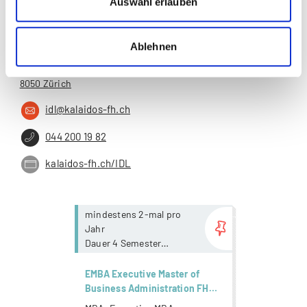
Auswahl erlauben
Ablehnen
IDL - Institute for Distance Learning
Jungholzstrasse 43
8050 Zürich
idl@kalaidos-fh.ch
044 200 19 82
kalaidos-fh.ch/IDL
more...
mindestens 2-mal pro
Jahr
Dauer 4 Semester
mit Präsenzanteil und /
oder online
EMBA Executive Master of
Business Administration FH
nach Mass