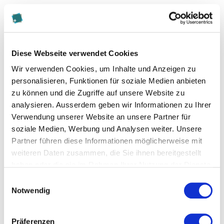
Monate ist. Ob dies auch sinnvolle Parameter zur
Bestimmung der Zinssätze beispielsweise für
Geldmarkt-Hypotheken, ist fraglich.
Diese Webseite verwendet Cookies
Ausblick
Wir verwenden Cookies, um Inhalte und Anzeigen zu
Es bleibt abzuwarten, ob sich hierfür ein
personalisieren, Funktionen für soziale Medien anbieten
Marktstandard herauskristallisiert, und wenn ja,
zu können und die Zugriffe auf unsere Website zu
welcher. Für Swap-basierte Geschäfte – unabhängig
analysieren. Ausserdem geben wir Informationen zu Ihrer
Verwendung unserer Website an unsere Partner für
davon, ob es sich um Interbanken- oder
soziale Medien, Werbung und Analysen weiter. Unsere
Kundengeschäfte handelt –, die länger als bis zum
Partner führen diese Informationen möglicherweise mit
31.12.2021 laufen, muss ein Verfahren gefunden
weiteren Daten zusammen, die Sie ihnen bereitgestellt
werden, wie diese spätestens zu diesem Stichtag auf
haben oder die sie im Rahmen Ihrer Nutzung der Dienste
SARON umgestellt werden können. Für Zinsswap-
gesammelt haben.
Geschäfte, die am Interbankenmarkt abgeschlossen
Einwilligungsauswahl
Notwendig
wurden, können die zu leistenden
Ausgleichszahlungen zum Beispiel über Auktionen
bestimmt werden. Es ist aber noch offen, wie dies
Präferenzen