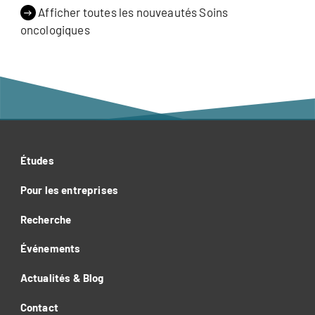
Hauptbibliothek – Medizin Careum
Afficher toutes les nouveautés Soins
präsentiert zu diesem Anlass eine
oncologiques
Ausstellung mit Iren Bischofberger und
Iris Ludwig und lädt zu einer
Podiumsdiskussion ein.
Études
Pour les entreprises
Recherche
Événements
Actualités & Blog
Contact