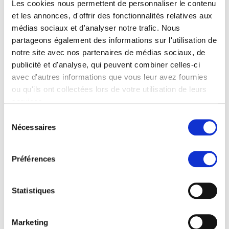
Les cookies nous permettent de personnaliser le contenu
Plus
Journal Club, Autumn Session
et les annonces, d'offrir des fonctionnalités relatives aux
15.10.2026 18.00–19.30 Uhr, online, via
médias sociaux et d'analyser notre trafic. Nous
Zoom
partageons également des informations sur l'utilisation de
Plus
notre site avec nos partenaires de médias sociaux, de
Krebs trifft mitten ins Leben –
Dimensionen der Begleitung von
01.12.2026 17.00–18.00, Online mit
publicité et d'analyse, qui peuvent combiner celles-ci
Zugangslink
Menschen mit Krebs
avec d'autres informations que vous leur avez fournies
ou qu'ils ont collectées lors de votre utilisation de leurs
Plus
Journal Club, Christmas Session
services.
03.12.2026 18.00–19.30 Uhr, online, via
Sélection
Zoom
Nécessaires
du
Afficher tous les évènements Soins oncologiques
consentement
Préférences
Personnes Soins oncologiques (4)
Plus
Virpi Hantikainen
Statistiques
Modulverantwortliche Patienten- und
Angehörigenedukation
Marketing