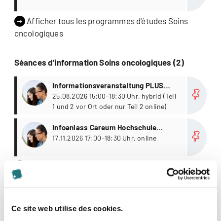
Afficher tous les programmes d'études Soins
oncologiques
Séances d'information Soins oncologiques (2)
Plus
Informationsveranstaltung PLUS
Careum Hochschule Gesundheit
25.08.2026 15:00–18:30 Uhr, hybrid (Teil
1 und 2 vor Ort oder nur Teil 2 online)
Plus
Infoanlass Careum Hochschule
Gesundheit
17.11.2026 17:00–18:30 Uhr, online
Afficher toutes les séances d'information Soins
oncologiques
Evènements Soins oncologiques (3)
Ce site web utilise des cookies.