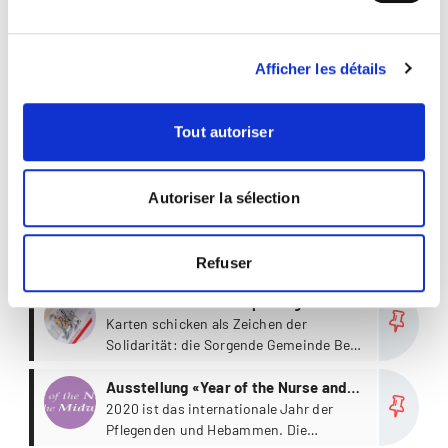
Plus
Prof. Dr. Elke Steudter
Directrice du cursus
Studiengangsleiterin Geriatric Care,
Afficher les détails
Neuro/Stroke, Palliative Care
Plus
Ella Walch
Tout autoriser
Afficher tous les programmes d'études Soins
oncologiques
Autoriser la sélection
Nouveautés & Blogs Soins oncologiques (2)
Refuser
Plus
Postkartenaktion Belp «luegt
fürenang»
Karten schicken als Zeichen der
Solidarität: die Sorgende Gemeinde Belp
ruft dazu auf, jenen Menschen, die zu
Plus
Hause bleiben müssen, per Post ein
Ausstellung «Year of the Nurse and
paar persönliche Zeilen zu schicken.
the Midwife»
2020 ist das internationale Jahr der
Pflegenden und Hebammen. Die