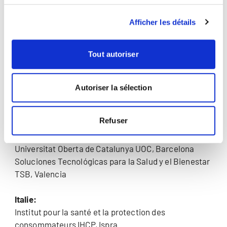
European Medical Network EMN AG, Kilchberg
Afficher les détails
Norvége:
Hôpital universitaire de Norvège du Nord, Tromsø
Tout autoriser
Université d'Oslo, département de la gestion
sanitaire et économique, Oslo
Autoriser la sélection
Israël:
Assuta Medical Center, Tel Aviv
Refuser
Espagne:
Universitat Oberta de Catalunya UOC, Barcelona
Soluciones Tecnológicas para la Salud y el Bienestar
TSB, Valencia
Italie:
Institut pour la santé et la protection des
consommateurs IHCP, Ispra