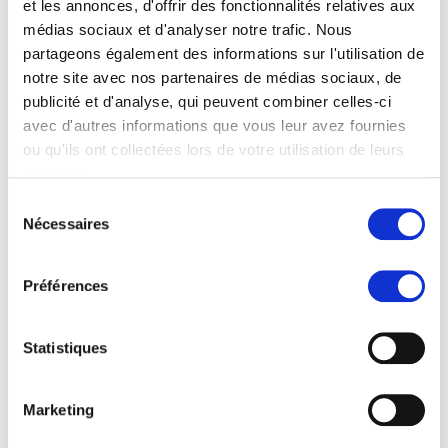
et les annonces, d'offrir des fonctionnalités relatives aux
Zurich
médias sociaux et d'analyser notre trafic. Nous
partageons également des informations sur l'utilisation de
Équipe du projet
notre site avec nos partenaires de médias sociaux, de
publicité et d'analyse, qui peuvent combiner celles-ci
Institut für Pflegewissenschaft INS, Université de
avec d'autres informations que vous leur avez fournies
Bâle: Sabina de Geest PhD RN (co-chercheur), Mette
ou qu'ils ont collectées lors de votre utilisation de leurs
Langeland Iversen M.Sc. doctorant
services.
Careum Recherche: Dr. Jörg Haslbeck (chercheur
Sélection
principal), Urs A. Fichtner M.Sc. (associé de
Nécessaires
du
recherche), Sylvie Zanoni M.A. (associée de
consentement
recherche)
Préférences
Consortium de partenaires
Statistiques
Suisse:
Institut für Pflegewissenschaft INS, Université de
Marketing
Bâle, Bâle
Careum Recherche, Zurich