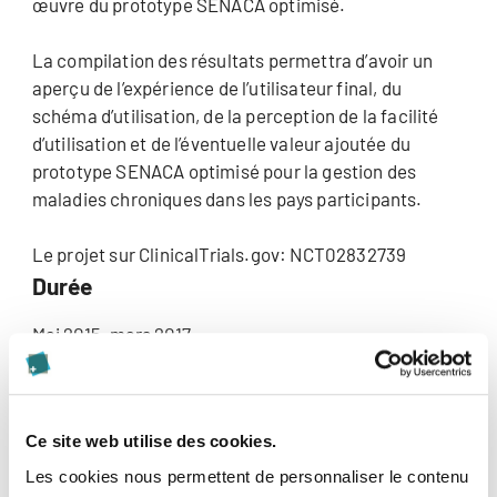
œuvre du prototype SENACA optimisé.
La compilation des résultats permettra d’avoir un
aperçu de l’expérience de l’utilisateur final, du
schéma d’utilisation, de la perception de la facilité
d’utilisation et de l’éventuelle valeur ajoutée du
prototype SENACA optimisé pour la gestion des
maladies chroniques dans les pays participants.
Le projet sur ClinicalTrials.gov: NCT02832739
Durée
Mai 2015–mars 2017
Institutions
Institut für Pflegewissenschaft INS, Université de
Ce site web utilise des cookies.
Bâle, Bernoullistrasse 28, CH-4056 Bâle
Les cookies nous permettent de personnaliser le contenu
Careum Recherche, Pestalozzistrasse 3, CH-8032