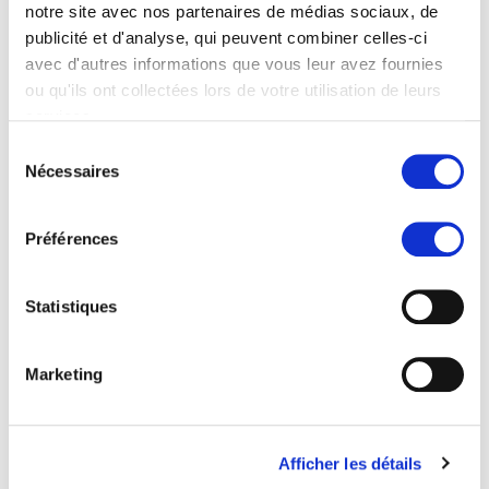
notre site avec nos partenaires de médias sociaux, de
Institutions
publicité et d'analyse, qui peuvent combiner celles-ci
avec d'autres informations que vous leur avez fournies
Institut universitaire de formation et recherche en
ou qu'ils ont collectées lors de votre utilisation de leurs
soins (IUFRS), Université de Lausanne et Centre
services.
Hospitalier Universitaire Vaudois, Biopôle 2, Route
Sélection
de la Corniche 10, CH-1010 Lausanne
Nécessaires
du
Careum Recherche, Formation des patients,
consentement
Pestalozzistrasse 3, CH-8032 Zurich
International Breast Cancer Study Group (IBCSG),
Préférences
Effingerstrasse 40, CH-3008 Berne
Clinique gynécologique, Hôpital universitaire de
Statistiques
Bâle, Spitalstrasse 21, CH-4031 Bâle
Patient Advocates for Cancer Research and
Treatment (Association PACRT), chemin du
Marketing
Champ-Carré 10, CH-1256 Troinex, Genève
Équipe du projet
Afficher les détails