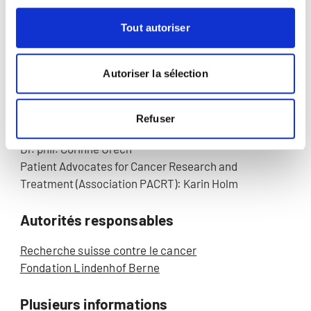
Institut universitaire de formation et recherche en
soins (IUFRS), Université de Lausanne et Centre
Tout autoriser
Hospitalier Universitaire Vaudois: Prof. Manuela
Eicher (PI)
Autoriser la sélection
Careum Recherche: Dr. Jörg Haslbeck (Co-PI)
International Breast Cancer Study Group (IBCSG): Dr.
phil. Karin Ribi
Refuser
Clinique gynécologique, Hôpital universitaire de Bâle:
Dr. phil. Corinne Urech
Patient Advocates for Cancer Research and
Treatment (Association PACRT): Karin Holm
Autorités responsables
Recherche suisse contre le cancer
Fondation Lindenhof Berne
Plusieurs informations