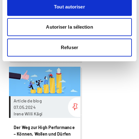
Yoshija Walter
Tout autoriser
Die Mensch-KI-Kollaboration
Wie spricht man am besten mit
Autoriser la sélection
einem Computer? Welche
Anweisungen versteht die KI
am besten?
Refuser
Intelligence artificielle |
Numérisation
Plus
Article de blog
07.05.2024
Irene Willi Kägi
Der Weg zur High Performance
– Können, Wollen und Dürfen