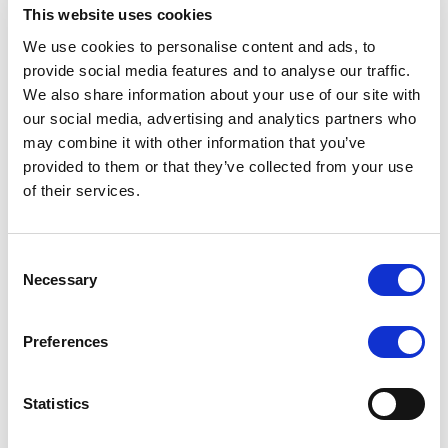
Individuals Leadership (105)
This website uses cookies
more
We use cookies to personalise content and ads, to
Prof. Elena Pintarelli
provide social media features and to analyse our traffic.
Leitung Leistungsbereich
We also share information about your use of our site with
Weiterbildung und Dienstleistungen
our social media, advertising and analytics partners who
more
Dr. Valentin Ade
may combine it with other information that you’ve
Promotion in Psychologie, Studium
provided to them or that they’ve collected from your use
in Management und Internationalen
of their services.
Beziehungen
more
Dolores Arias
Blog Autorin
Consent
Necessary
Selection
Show all Leadership individuals
Preferences
News & Blogs Leadership (437)
more
Statistics
Die sieben Säulen der Resilienz
Wie der Swiss Resilience Hub (SRH) die