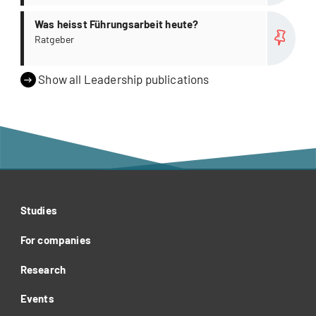
more
Was heisst Führungsarbeit heute?
Ratgeber
Show all Leadership publications
Studies
For companies
Research
Events