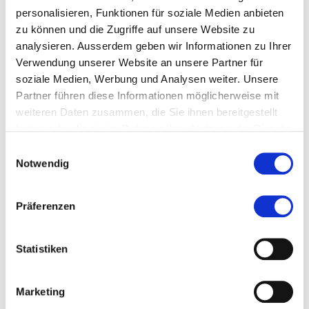
personalisieren, Funktionen für soziale Medien anbieten
Anita Fetz
, Fachgebiet Erfolgreiches Verhandeln
zu können und die Zugriffe auf unsere Website zu
analysieren. Ausserdem geben wir Informationen zu Ihrer
Verwendung unserer Website an unsere Partner für
Benno Frei
, Fachgebiet Mehrwertsteuer / VAT
soziale Medien, Werbung und Analysen weiter. Unsere
Partner führen diese Informationen möglicherweise mit
Dr. Thomas Heimsch
, Fachgebiet Mathematik und
weiteren Daten zusammen, die Sie ihnen bereitgestellt
Statistik
haben oder die sie im Rahmen Ihrer Nutzung der Dienste
gesammelt haben.
Beat Knüsel
, Fachgebiet Service Excellence
Einwilligungsauswahl
Notwendig
Susanne Menzi
, Fachgebiet Leiten, Präsentieren,
Gestalten und Moderieren
Präferenzen
Dr. Elke Steudter
, Fachgebiet Evidenzbasierte
Statistiken
Konzepte erstellen
Anita Wymann
, Fachgebiet Recht
Marketing