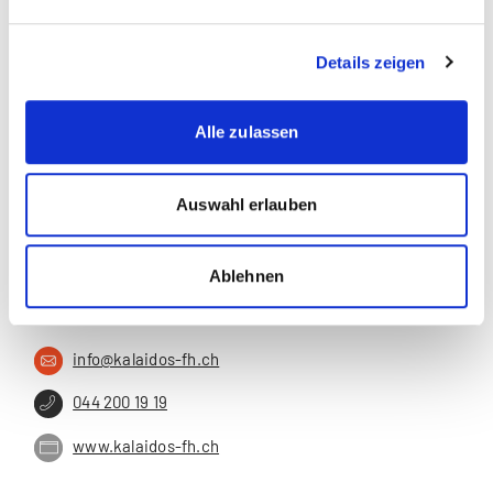
Rolf Zemp
, Fachgebiet Personalmanagement
Details zeigen
Diese Seite teilen
Alle zulassen
Auswahl erlauben
Kalaidos Fachhochschule
Ablehnen
Jungholzstrasse 43
8050 Zürich
info@kalaidos-fh.ch
044 200 19 19
www.kalaidos-fh.ch