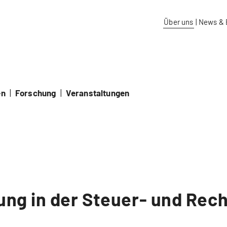
aidos Fachhochschule Schweiz
Über uns
|
News & 
en
|
Forschung
|
Veranstaltungen
rung in der Steuer- und Re