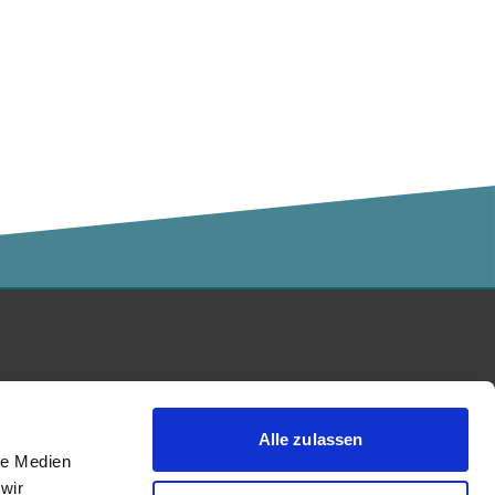
Kalaidos Fachhochschule
akkreditiert durch:
Alle zulassen
le Medien
wir