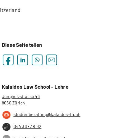
itzerland
Diese Seite teilen
Kalaidos Law School - Lehre
Jungholzstrasse 43
8050 Zürich
studienberatung@kalaidos-fh.ch
044 307 38 92