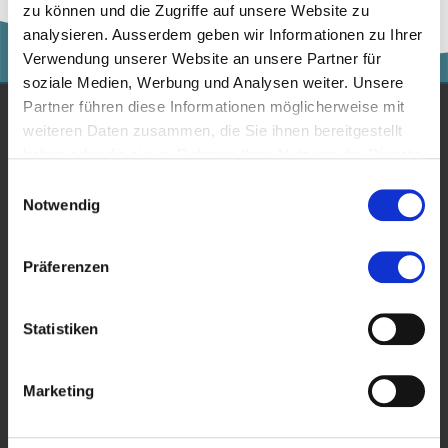
zu können und die Zugriffe auf unsere Website zu
analysieren. Ausserdem geben wir Informationen zu Ihrer
Verwendung unserer Website an unsere Partner für
soziale Medien, Werbung und Analysen weiter. Unsere
Partner führen diese Informationen möglicherweise mit
weiteren Daten zusammen, die Sie ihnen bereitgestellt
Studium
haben oder die sie im Rahmen Ihrer Nutzung der Dienste
gesammelt haben.
Für Unternehmen
Einwilligungsauswahl
Notwendig
Forschung
Veranstaltungen
Präferenzen
News & Blog
Statistiken
Kontakt
Über die Kalaidos FH
Marketing
Datenschutzerklärung