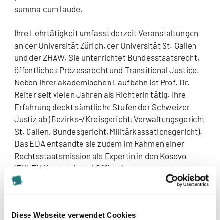
summa cum laude.
Ihre Lehrtätigkeit umfasst derzeit Veranstaltungen
an der Universität Zürich, der Universität St. Gallen
und der ZHAW. Sie unterrichtet Bundesstaatsrecht,
öffentliches Prozessrecht und Transitional Justice.
Neben ihrer akademischen Laufbahn ist Prof. Dr.
Reiter seit vielen Jahren als Richterin tätig. Ihre
Erfahrung deckt sämtliche Stufen der Schweizer
Justiz ab (Bezirks-/Kreisgericht, Verwaltungsgericht
St. Gallen, Bundesgericht, Militärkassationsgericht).
Das EDA entsandte sie zudem im Rahmen einer
Rechtsstaatsmission als Expertin in den Kosovo
(EULEX Kosovo, Legal Officer).
Es freut uns sehr, mit Prof. Dr. Catherine Reiter eine
wissenschaftlich und praktisch ausgewiesene
Diese Webseite verwendet Cookies
Person mit grosser Leidenschaft für die Lehre für die