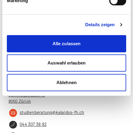
Marketing
Kalaidos Fachhochschule
Jungholzstrasse 43
Details zeigen
8050 Zürich
info@kalaidos-fh.ch
Alle zulassen
044 200 19 19
Auswahl erlauben
www.kalaidos-fh.ch
Ablehnen
Kalaidos Law School - Lehre
Jungholzstrasse 43
8050 Zürich
studienberatung@kalaidos-fh.ch
044 307 38 92