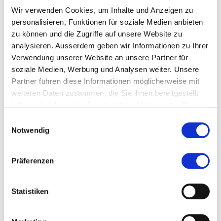
Kalaidos Law School
gewonnen zu haben. Wir
Wir verwenden Cookies, um Inhalte und Anzeigen zu
gratulieren ihr herzlich zur Berufung und freuen uns
personalisieren, Funktionen für soziale Medien anbieten
auf die weitere Zusammenarbeit.
zu können und die Zugriffe auf unsere Website zu
analysieren. Ausserdem geben wir Informationen zu Ihrer
Verwendung unserer Website an unsere Partner für
soziale Medien, Werbung und Analysen weiter. Unsere
Partner führen diese Informationen möglicherweise mit
weiteren Daten zusammen, die Sie ihnen bereitgestellt
Diese Seite teilen
haben oder die sie im Rahmen Ihrer Nutzung der Dienste
gesammelt haben.
Einwilligungsauswahl
Notwendig
Zur Merkliste hinzufügen
Präferenzen
Statistiken
Themen, die dem Newsbeitrag zugeordnet sind:
Recht