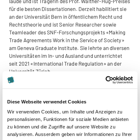
laude und ist Trägerin des Prof. Walther-Hug-Preises
für die besten Dissertationen. Derzeit habilitiert sie
an der Universität Bern in öffentlichem Recht und
Rechtstheorie und ist Senior Researcher sowie
Teamleader des SNF-Forschungsprojekts «Making
Trade Agreements Work in the Service of Society»
am Geneva Graduate Institute. Sie lehrte an diversen
Universitäten im In- und Ausland und unterrichtet
seit 2021 «International Trade Regulation» an der
Universität Zürich.
Ein besonderer Fokus von Prof. Dr. Sieber-Gassers
Forschungstätigkeit liegt auf der Rolle des Rechts
bei der Gewährleistung von Nachhaltigkeit und
Diese Webseite verwendet Cookies
Fairness im globalen Markt sowie der Vereinbarkeit
Wir verwenden Cookies, um Inhalte und Anzeigen zu
der Internationalisierung des Rechts mit der
personalisieren, Funktionen für soziale Medien anbieten
demokratischen Staatsform. Ihre Untersuchungen
zu können und die Zugriffe auf unsere Website zu
haben bereits gesetzgeberische Vorstösse angeregt.
analysieren. Ausserdem geben wir Informationen zu Ihrer