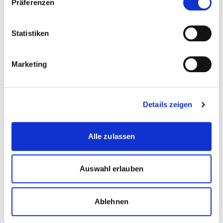
Präferenzen
Statistiken
Gaby Oberson, Philip Sommer
Marketing
Umrahmt wurden der feierliche Anlass sowie der
Details zeigen
Apéro riche und das gemeinsame Anstossen von den
stimmungsvollen jazzigen Klängen des Trio Forest
Haze: Sabrina Merz (Kontrabass), Stefan Pavelka
Alle zulassen
(Piano), Marcel Ziegler (Schlagzeug).
Auswahl erlauben
Ablehnen