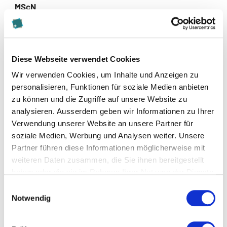
MScN
Gaby Oberson: Change Management –
Praxisentwicklungsprojekt: Ambulante
Sprechstunde für Patientinnen und Patienten
Diese Webseite verwendet Cookies
nach Intensivstationsaufenthalt;
Wir verwenden Cookies, um Inhalte und Anzeigen zu
Forschungsprojekt: Die Anwendung des
personalisieren, Funktionen für soziale Medien anbieten
Schaukelstuhls bei Patient:innen der Intensiv-
zu können und die Zugriffe auf unsere Website zu
oder Überwachungsstation.
analysieren. Ausserdem geben wir Informationen zu Ihrer
Verwendung unserer Website an unsere Partner für
soziale Medien, Werbung und Analysen weiter. Unsere
Partner führen diese Informationen möglicherweise mit
weiteren Daten zusammen, die Sie ihnen bereitgestellt
haben oder die sie im Rahmen Ihrer Nutzung der Dienste
gesammelt haben.
Einwilligungsauswahl
Notwendig