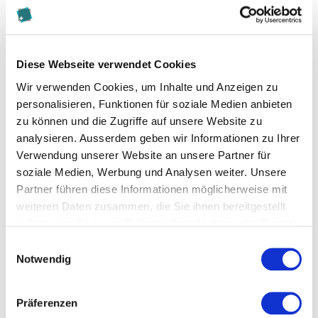
dennoch auch noch Zeit für die Familie hat. Man
muss sich konzentrieren können und seine eigenen
Bedürfnisse (Freunde, Kino etc) auch mal
hintenanstellen. Man sollte gern allein arbeiten, und
Diese Webseite verwendet Cookies
man muss damit rechnen, nicht in derselben Minute
Wir verwenden Cookies, um Inhalte und Anzeigen zu
eine Antwort auf seine eventuellen Fragen zu
personalisieren, Funktionen für soziale Medien anbieten
erhalten. Ich habe mich dennoch nie allein gefühlt,
zu können und die Zugriffe auf unsere Website zu
denn die Betreuung seitens der Studienleitung war
analysieren. Ausserdem geben wir Informationen zu Ihrer
immer gut, wie auch dir Erreichbarkeit.
Verwendung unserer Website an unsere Partner für
soziale Medien, Werbung und Analysen weiter. Unsere
Welche Tipps haben Sie für
Partner führen diese Informationen möglicherweise mit
weiteren Daten zusammen, die Sie ihnen bereitgestellt
Studieninteressierte, die noch unsicher
haben oder die sie im Rahmen Ihrer Nutzung der Dienste
sind, ob ein Fernstudium der richtige Weg
gesammelt haben.
Einwilligungsauswahl
ist?
Notwendig
Ehrlich zu sich selbst sein: bin ich wirklich der Typ,
Präferenzen
der gerne für sich selbst arbeitet? Oder bin ich lieber