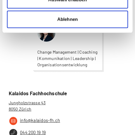
more...
more...
Institutsleitung
Ablehnen
Anja Eichkorn
Change Management | Coaching
| Kommunikation | Leadership |
Organisationsentwicklung
Kalaidos Fachhochschule
Jungholzstrasse 43
8050 Zürich
info@kalaidos-fh.ch
044 200 19 19