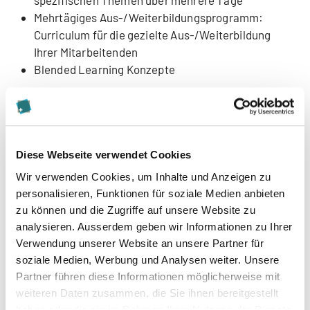
spezifischen Themen über mehrere Tage
Mehrtägiges Aus-/Weiterbildungsprogramm:
Curriculum für die gezielte Aus-/Weiterbildung
Ihrer Mitarbeitenden
Blended Learning Konzepte
Vom Einzelsetting bis zur
Grossgruppenveranstaltung:
Einzelcoaching/-teaching: Bearbeiten von
Diese Webseite verwendet Cookies
beruflichen und/oder persönlichen Zielen im 1:1
Wir verwenden Cookies, um Inhalte und Anzeigen zu
Setting
personalisieren, Funktionen für soziale Medien anbieten
Kollegiale Fallberatung/Intervision: Strukturierte
zu können und die Zugriffe auf unsere Website zu
Methode zur gemeinsamen Lösungsfindung -
analysieren. Ausserdem geben wir Informationen zu Ihrer
Arbeit an konkreten Fällen aus dem Alltag
Verwendung unserer Website an unsere Partner für
Workshop: Arbeiten an einem gemeinsamen Ziel -
soziale Medien, Werbung und Analysen weiter. Unsere
moderiert und mittels unterschiedlicher Methoden
Partner führen diese Informationen möglicherweise mit
Grossgruppenveranstaltungen:
weiteren Daten zusammen, die Sie ihnen bereitgestellt
haben oder die sie im Rahmen Ihrer Nutzung der Dienste