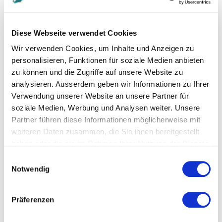
Finanzierung
Vision Landwirtschaft
Diese Webseite verwendet Cookies
Projektdauer
Wir verwenden Cookies, um Inhalte und Anzeigen zu
August 2015 – Juli 2016
personalisieren, Funktionen für soziale Medien anbieten
zu können und die Zugriffe auf unsere Website zu
Projektleitung
analysieren. Ausserdem geben wir Informationen zu Ihrer
Prof. Dr. Felix Schläpfer
Verwendung unserer Website an unsere Partner für
soziale Medien, Werbung und Analysen weiter. Unsere
Partner führen diese Informationen möglicherweise mit
weiteren Daten zusammen, die Sie ihnen bereitgestellt
haben oder die sie im Rahmen Ihrer Nutzung der Dienste
gesammelt haben.
Einwilligungsauswahl
Diese Seite teilen
Notwendig
Präferenzen
more...
more...