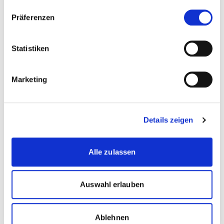
Präferenzen
Diese Seite teilen
Statistiken
Marketing
more...
more...
Autor
Details zeigen
Rebecca Zeier
Alle zulassen
Psychologie |
Wirtschaftspsychologie
Auswahl erlauben
Ablehnen