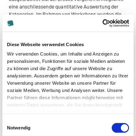
eine anschliessende quantitative Auswertung der
Kategorien. Im Rahmen von Workshops wurden die
Ergebnisse mit der Auftraggeberin diskutiert und
aufbereitet sowie die Führungskräfte und
Mitarbeitenden in die Umsetzung involviert.
Diese Webseite verwendet Cookies
Projekttitel
Wir verwenden Cookies, um Inhalte und Anzeigen zu
Arbeitsplatzgestaltung bei einer Schweizer
personalisieren, Funktionen für soziale Medien anbieten
Bildungsinstitution
zu können und die Zugriffe auf unsere Website zu
analysieren. Ausserdem geben wir Informationen zu Ihrer
Projektdauer
Verwendung unserer Website an unsere Partner für
September – November 2014
soziale Medien, Werbung und Analysen weiter. Unsere
Partner führen diese Informationen möglicherweise mit
Projektleitung
weiteren Daten zusammen, die Sie ihnen bereitgestellt
Rebecca Zeier
haben oder die sie im Rahmen Ihrer Nutzung der Dienste
gesammelt haben.
Einwilligungsauswahl
Notwendig