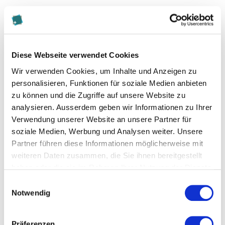
Durch dieses Projekt sollen Erkenntnisse gewonnen
werden über die Qualität, Akzeptanz und den Nutzen
der Dienstleistung «Unterstützt zuhause leben» für
die Versicherten und ihre Angehörigen. Ausserdem
Diese Webseite verwendet Cookies
wird eine explorative Konzeptanalyse zum Begriff
Wir verwenden Cookies, um Inhalte und Anzeigen zu
«Betreuung» erarbeitet sowie Empfehlungen für die
personalisieren, Funktionen für soziale Medien anbieten
Operationalisierung des Begriffs und für ein
zu können und die Zugriffe auf unsere Website zu
Erhebungsinstrument formuliert.
analysieren. Ausserdem geben wir Informationen zu Ihrer
Verwendung unserer Website an unsere Partner für
Methodisches Vorgehen
soziale Medien, Werbung und Analysen weiter. Unsere
Partner führen diese Informationen möglicherweise mit
Mit fünfzehn Versicherten oder deren Angehörigen
weiteren Daten zusammen, die Sie ihnen bereitgestellt
werden vor Beginn und am Ende der
haben oder die sie im Rahmen Ihrer Nutzung der Dienste
Inanspruchnahme der Dienstleistung qualitative
gesammelt haben.
Einwilligungsauswahl
Interviews durchgeführt. Anschliessend folgt ein
Notwendig
Fokusgruppengespräch mit den Mitarbeitenden von
CareNavigator von Goldstück. Zudem wird eine
Dokumentenanalyse betreffender Dokumente von
Präferenzen