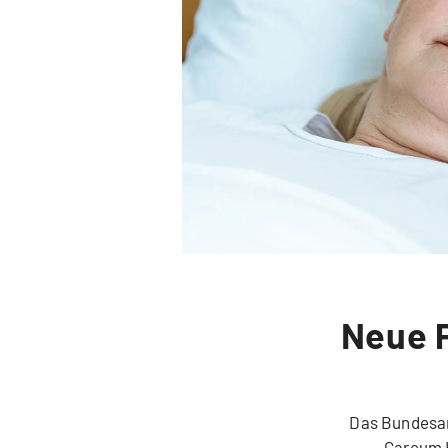
Neue P
Das Bundesam
Careum F