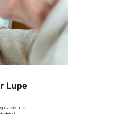
er Lupe
g evaluieren.
it dabei.