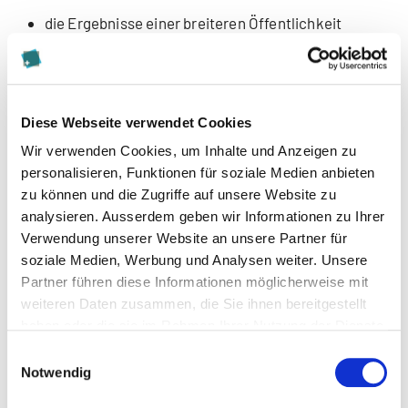
die Ergebnisse einer breiteren Öffentlichkeit
zugänglich zu machen.
Interdisziplinäres Projektteam
Diese Webseite verwendet Cookies
Careum Forschung: Prof. Dr. Ulrich Otto, Anna
Wir verwenden Cookies, um Inhalte und Anzeigen zu
Hegedüs
personalisieren, Funktionen für soziale Medien anbieten
ETH Wohnforum/ETH CASE: Dr. M. Hugentobler, E.
zu können und die Zugriffe auf unsere Website zu
Wurster, N. Hilti, R. Boguska (Departement
analysieren. Ausserdem geben wir Informationen zu Ihrer
Architektur ETH Zürich)
Verwendung unserer Website an unsere Partner für
soziale Medien, Werbung und Analysen weiter. Unsere
Drittmittel
Partner führen diese Informationen möglicherweise mit
weiteren Daten zusammen, die Sie ihnen bereitgestellt
Heinrich und Erna Walder-Stiftung, Zürich
haben oder die sie im Rahmen Ihrer Nutzung der Dienste
gesammelt haben.
Einwilligungsauswahl
Laufzeit
Notwendig
2013–2016