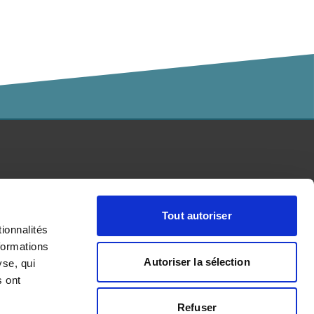
Kalaidos HES accréditée par :
Tout autoriser
ionnalités
formations
Autoriser la sélection
yse, qui
s ont
Refuser