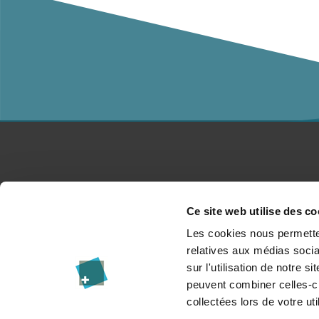
Études
Co
Ce site web utilise des co
Pour les entreprises
Pr
Les cookies nous permetten
relatives aux médias socia
Recherche
Dé
sur l'utilisation de notre 
peuvent combiner celles-ci
Événements
I
collectées lors de votre uti
Actualités & Blog
In