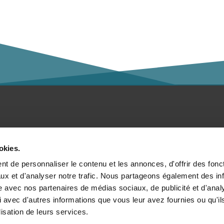
ntact
Social Media
okies.
ésentation
t de personnaliser le contenu et les annonces, d'offrir des fonct
ux et d'analyser notre trafic. Nous partageons également des in
claration de confidentialité
site avec nos partenaires de médias sociaux, de publicité et d'anal
 avec d'autres informations que vous leur avez fournies ou qu'il
mpressum
Membre de :
lisation de leurs services.
formations légales