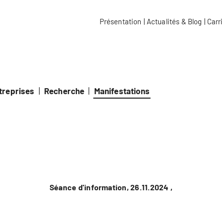
e école spécialisée Kalaidos
Présentation
|
Actualités & Blog
|
Carr
ntreprises
|
Recherche
|
Manifestations
Séance d'information, 26.11.2024 ,