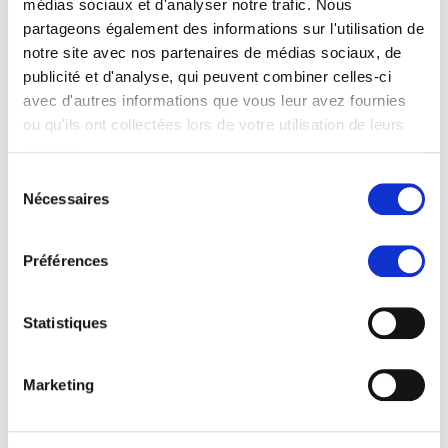
médias sociaux et d'analyser notre trafic. Nous
Evènements Droit (1)
partageons également des informations sur l'utilisation de
Plus
notre site avec nos partenaires de médias sociaux, de
Diplomfeier Kalaidos
Fachhochschule Sommer 2026
11.09.2026 17:30 Uhr, Festsaal,
publicité et d'analyse, qui peuvent combiner celles-ci
Kunsthaus Zürich
avec d'autres informations que vous leur avez fournies
ou qu'ils ont collectées lors de votre utilisation de leurs
Afficher tous les évènements Droit
services.
Sélection
Personnes Droit (97)
Nécessaires
du
consentement
Plus
Besa Alija
Directrice du cursus
Préférences
Tätig für die Kalaidos Law School
Plus
Karin Ammann
Statistiques
Coordinatrice académique
Tätig für die Kalaidos Law School
Marketing
Plus
Sebastian Attiger
Bildungsberater für BSc- und MSc-