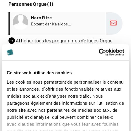
Personnes Orgue (1)
Plus
Marc Fitze
Dozent der Kalaidos
Musikhochschule
Afficher tous les programmes d'études Orgue
Nouveautés & Blogs Orgue (2)
Plus
Musikalischer zweiter Advent
Ce site web utilise des cookies.
Marie Koenigsbeck spielt «Jesu, meine
Les cookies nous permettent de personnaliser le contenu
Freude» BWV 1105 von Johann
et les annonces, d'offrir des fonctionnalités relatives aux
Sebastian Bach.
Plus
Bach zum dritten Advent
médias sociaux et d'analyser notre trafic. Nous
Marie Koenigsbeck spielt "Nun komm
partageons également des informations sur l'utilisation de
der Heiden Heiland" von Johann
notre site avec nos partenaires de médias sociaux, de
Sebastian Bach
publicité et d'analyse, qui peuvent combiner celles-ci
Afficher toutes les nouveautés Orgue
avec d'autres informations que vous leur avez fournies