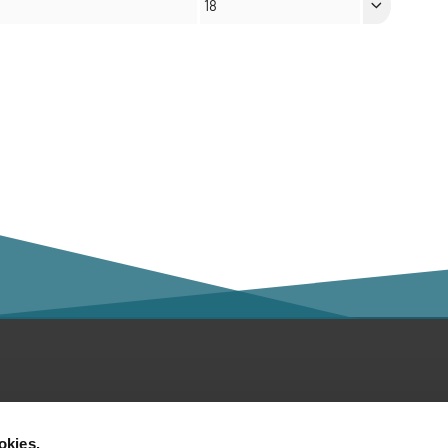
18
ntact
Social Media
okies.