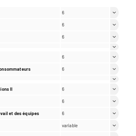
6
6
6
6
 consommateurs
6
ions II
6
6
vail et des équipes
6
variable