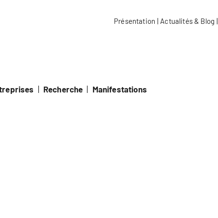
e école spécialisée Kalaidos
Présentation
|
Actualités & Blog
|
ntreprises
|
Recherche
|
Manifestations