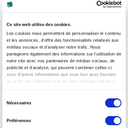
gestion
.
Diplôme et titre
Ce site web utilise des cookies.
Les cookies nous permettent de personnaliser le contenu
Diploma of Advanced Studies HES in Accounting
et les annonces, d'offrir des fonctionnalités relatives aux
médias sociaux et d'analyser notre trafic. Nous
Inscription
partageons également des informations sur l'utilisation de
notre site avec nos partenaires de médias sociaux, de
Veuillez s’il vous plaît renvoyer le dossier d’inscription
publicité et d'analyse, qui peuvent combiner celles-ci
rempli à l’adresse suivante :
avec d'autres informations que vous leur avez fournies
ou qu'ils ont collectées lors de votre utilisation de leurs
Kalaidos Fachhochschule
services.
Paul Sidiropoulos
Jungholzstrasse 43
Sélection
Nécessaires
du
8050 Zürich
consentement
Préférences