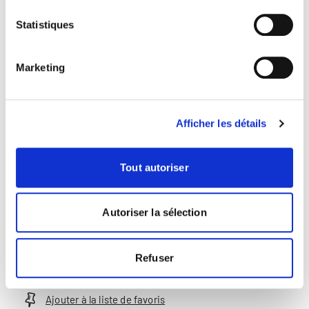
Partager cette page
Statistiques
Marketing
Plus
Plus
Direction et conseil
Afficher les détails
Prof. Paul
Tout autoriser
Sidiropoulos
Compliance | Comptabilité |
Autoriser la sélection
Contrôle de gestion |
Criminalité économique |
Gouvernance d'entreprise
Refuser
Ajouter à la liste de favoris