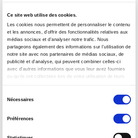
Angehörigen durchgeführt.
Ce site web utilise des cookies.
Projektteam
Les cookies nous permettent de personnaliser le contenu
Careum Hochschule Gesundheit, Forschung: Anna
et les annonces, d'offrir des fonctionnalités relatives aux
Hegedüs, Alwin Abegg,
médias sociaux et d'analyser notre trafic. Nous
Viola Lorenz
(bis März 2020: Prof. Dr. Ulrich Otto)
partageons également des informations sur l'utilisation de
Arbeitsgemeinschaft INFRAS: Judith Trageser,
notre site avec nos partenaires de médias sociaux, de
Thomas von Stokar
publicité et d'analyse, qui peuvent combiner celles-ci
avec d'autres informations que vous leur avez fournies
Laufzeit
ou qu'ils ont collectées lors de votre utilisation de leurs
services.
Januar 2019 – Dezember 2020
Sélection
Nécessaires
du
Finanzierung
consentement
Préférences
Pro Senectute Kanton Zürich
Statistiques