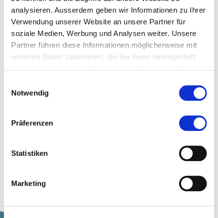
analysieren. Ausserdem geben wir Informationen zu Ihrer
Verwendung unserer Website an unsere Partner für
soziale Medien, Werbung und Analysen weiter. Unsere
Add to watch list
Partner führen diese Informationen möglicherweise mit
weiteren Daten zusammen, die Sie ihnen bereitgestellt
haben oder die sie im Rahmen Ihrer Nutzung der Dienste
Topics assigned to the news article
gesammelt haben.
Einwilligungsauswahl
Notwendig
Age
Chronically Ill
Präferenzen
Health
Statistiken
Nursing
Marketing